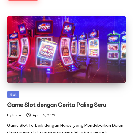
Posted
Slot
in
Game Slot dengan Cerita Paling Seru
By
las14
April 16, 2025
Posted
by
Game Slot Terbaik dengan Narasi yang Mendebarkan Dalam
dunia game slot, narasi yang mendebarkan menjadi…