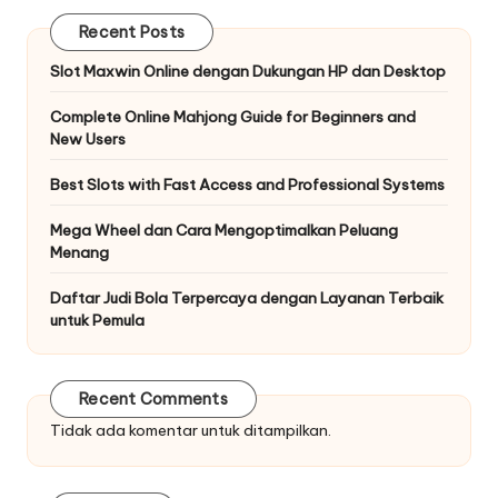
Recent Posts
Slot Maxwin Online dengan Dukungan HP dan Desktop
Complete Online Mahjong Guide for Beginners and
New Users
Best Slots with Fast Access and Professional Systems
Mega Wheel dan Cara Mengoptimalkan Peluang
Menang
Daftar Judi Bola Terpercaya dengan Layanan Terbaik
untuk Pemula
Recent Comments
Tidak ada komentar untuk ditampilkan.