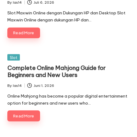
By
las14
Juli 6, 2026
Posted
by
Slot Maxwin Online dengan Dukungan HP dan Desktop Slot
Maxwin Online dengan dukungan HP dan…
Read More
Posted
Slot
in
Complete Online Mahjong Guide for
Beginners and New Users
By
las14
Juni 1, 2026
Posted
by
Online Mahjong has become a popular digital entertainment
option for beginners and new users who…
Read More