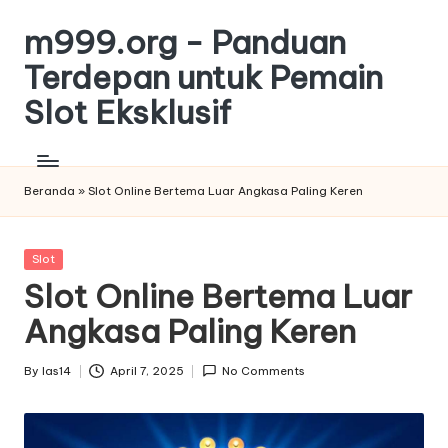
m999.org - Panduan
Skip
to
Terdepan untuk Pemain
content
Slot Eksklusif
Beranda
»
Slot Online Bertema Luar Angkasa Paling Keren
Posted
Slot
in
Slot Online Bertema Luar
Angkasa Paling Keren
By
las14
April 7, 2025
No Comments
Posted
by