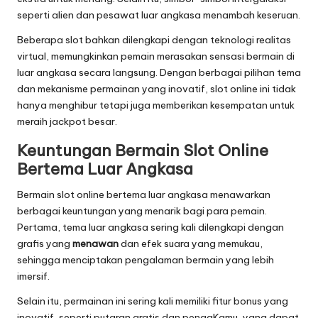
seperti alien dan pesawat luar angkasa menambah keseruan.
Beberapa slot bahkan dilengkapi dengan teknologi realitas
virtual, memungkinkan pemain merasakan sensasi bermain di
luar angkasa secara langsung. Dengan berbagai pilihan tema
dan mekanisme permainan yang inovatif, slot online ini tidak
hanya menghibur tetapi juga memberikan kesempatan untuk
meraih jackpot besar.
Keuntungan Bermain Slot Online
Bertema Luar Angkasa
Bermain slot online bertema luar angkasa menawarkan
berbagai keuntungan yang menarik bagi para pemain.
Pertama, tema luar angkasa sering kali dilengkapi dengan
grafis yang
menawan
dan efek suara yang memukau,
sehingga menciptakan pengalaman bermain yang lebih
imersif.
Selain itu, permainan ini sering kali memiliki fitur bonus yang
inovatif, seperti putaran gratis dan penggKamu, yang dapat