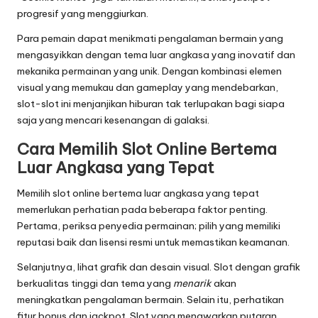
progresif yang menggiurkan.
Para pemain dapat menikmati pengalaman bermain yang
mengasyikkan dengan tema luar angkasa yang inovatif dan
mekanika permainan yang unik. Dengan kombinasi elemen
visual yang memukau dan gameplay yang mendebarkan,
slot-slot ini menjanjikan hiburan tak terlupakan bagi siapa
saja yang mencari kesenangan di galaksi.
Cara Memilih Slot Online Bertema
Luar Angkasa yang Tepat
Memilih slot online bertema luar angkasa yang tepat
memerlukan perhatian pada beberapa faktor penting.
Pertama, periksa penyedia permainan; pilih yang memiliki
reputasi baik dan lisensi resmi untuk memastikan keamanan.
Selanjutnya, lihat grafik dan desain visual. Slot dengan grafik
berkualitas tinggi dan tema yang
menarik
akan
meningkatkan pengalaman bermain. Selain itu, perhatikan
fitur bonus dan jackpot. Slot yang menawarkan putaran